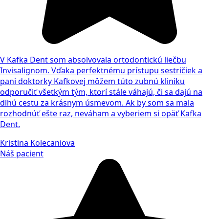
V Kafka Dent som absolvovala ortodontickú liečbu
Invisalignom. Vďaka perfektnému prístupu sestričiek a
pani doktorky Kafkovej môžem túto zubnú kliniku
odporučiť všetkým tým, ktorí stále váhajú, či sa dajú na
dlhú cestu za krásnym úsmevom. Ak by som sa mala
rozhodnúť ešte raz, neváham a vyberiem si opäť Kafka
Dent.
Kristina Kolecaniova
Náš pacient