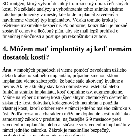
3D röntgen, ktorý vytvorí detailný trojrozmerný obraz čeľustných
kostí. Na základe analýzy a vyhodnotenia tohto snímku zistíme
lokálne podmienky v mieste, kde bude implantát zavedený a
navrhneme vhodný typ implantátov. Vďaka tomuto kroku je
ošetrenie maximálne bezpečné. Po odbornej konzultácii je možné
zostaviť cenový a liečebný plán, aby ste mali lepší prehľad o
finančnej náročnosti a postupe pri rekonštrukcii zubov.
4. Môžem mať implantáty aj keď nemám
dostatok kosti?
Áno,
v mnohých prípadoch si vieme pomôcť zavedením užšieho
alebo kratšieho zubného implantátu, prípadne zmenou sklonu
implantátu vieme zabezpečiť, že bude stále ukotvený kvalitne a
pevne. Ak by aktuálny stav kosti obmedzoval estetickú alebo
funkčnú stránku implantátu, kosť doplníme tzv. augmentujeme.
Máme na výber z umelej kosti (špeciálnym chemickým ošetrením
získanej z kosti dobytka), kolagénových membrán a použitia
vlastnej kosti, ktorú odoberieme v rámci jedného malého zákroku z
úst. Podľa rozsahu a charakteru môžeme doplnenie kosti robiť ako
samostatný zákrok v predstihu, najčastejšie 6-9 mesiacov pred
zavedením implantátu, alebo aj súčasne so zavedením implantátu v
rámci jedného zákroku. Zákrok je maximálne bezpečný,
bezbolestný a s vysokou mierou úspešnosti.