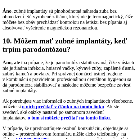
Áno
, zubné implantáty sú plnohodnotná náhrada zuba bez
obmedzení. Sú vyrobené z titánu, ktorý nie je feromagnetický, čiže
môžete bez obáv prechádzať kontrolou na letisku bez pípania aj
absolvovať vyšetrenie magnetickou rezonanciou.
10. Môžem mať zubné implantáty, keď
trpím parodontózou?
Áno, ale
iba prípade, že je parodontóza stabilizovaná, čiže v ústach
nie je žiadna infekcia, hnisavé vačky, kývavé zuby, zapálené ďasná,
zubný kameň a povlaky. Pri správnej domácej ústnej hygiene
v kombinácii s pravidelnou profesionálnou dentálnou hygienou sa
dá parodontóza stabilizovať a následne môžeme bezpečne zaviesť
zubné implantáty.
Ak potrebujete viac informácií o zubných implantátoch všeobecne,
môžete si
o nich prečítať v článku na tomto linku
. Ak ste
zvedaví, aké otázky nastanú po samotnom zavedení
implantátov,
o tom si môžete prečítať na tomto linku
.
V prípade, že uprednostňujete osobnú konzultáciu, objednajte sa
online – prostredníctvom formuláru nižšie alebo telefonicky na