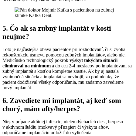
5. Čo ak sa zubný implantát v kosti
neujme?
Toto je najčastejšia obava pacientov pri rozhodovaní, či si zvolia
rekonštrukciu úsmevu pomocou zubných implantátov, alebo nie.
Medicínsko-technologický pokrok
výskyt takýchto situácii
eliminoval na minimum
a do cca 2-4 mesiacov po implantovaní sa
zubný implantát s kosťou kompletne zrastie. Ak by aj nastala
výnimočná situácia a implantát sa nevhojil, za podmienky, že
pacient dodržiaval všetky odporúčania, mu zadarmo zavedieme
nový implantát.
6. Zavediete mi implantát, aj keď som
chorý, mám afty/herpes?
Nie,
v prípade akútnej infekcie, nielen dýchacích ciest, herpesu
v aktívnom štádiu (mokvavý pľuzgier) či výskytu aftov,
odporúčame implantáciu odložiť do vyliečenia.