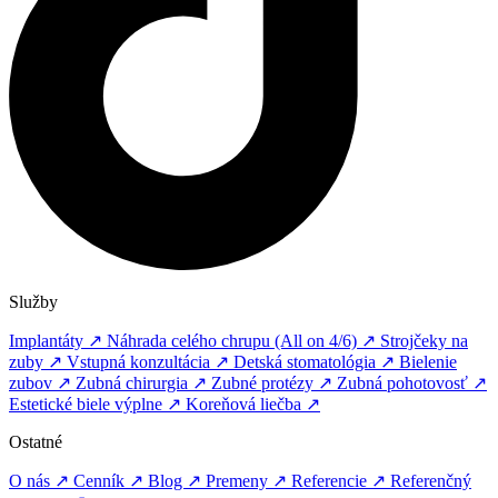
Služby
Implantáty ↗
Náhrada celého chrupu (All on 4/6) ↗
Strojčeky na
zuby ↗
Vstupná konzultácia ↗
Detská stomatológia ↗
Bielenie
zubov ↗
Zubná chirurgia ↗
Zubné protézy ↗
Zubná pohotovosť ↗
Estetické biele výplne ↗
Koreňová liečba ↗
Ostatné
O nás ↗
Cenník ↗
Blog ↗
Premeny ↗
Referencie ↗
Referenčný