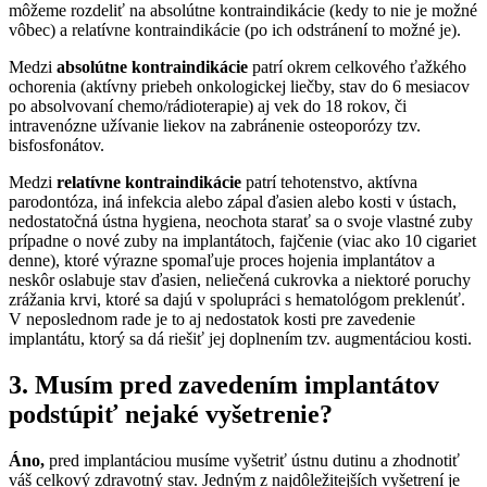
môžeme rozdeliť na absolútne kontraindikácie (kedy to nie je možné
vôbec) a relatívne kontraindikácie (po ich odstránení to možné je).
Medzi
absolútne kontraindikácie
patrí okrem celkového ťažkého
ochorenia (aktívny priebeh onkologickej liečby, stav do 6 mesiacov
po absolvovaní chemo/rádioterapie) aj vek do 18 rokov, či
intravenózne užívanie liekov na zabránenie osteoporózy tzv.
bisfosfonátov.
Medzi
relatívne kontraindikácie
patrí tehotenstvo, aktívna
parodontóza, iná infekcia alebo zápal ďasien alebo kosti v ústach,
nedostatočná ústna hygiena, neochota starať sa o svoje vlastné zuby
prípadne o nové zuby na implantátoch, fajčenie (viac ako 10 cigariet
denne), ktoré výrazne spomaľuje proces hojenia implantátov a
neskôr oslabuje stav ďasien, neliečená cukrovka a niektoré poruchy
zrážania krvi, ktoré sa dajú v spolupráci s hematológom preklenúť.
V neposlednom rade je to aj nedostatok kosti pre zavedenie
implantátu, ktorý sa dá riešiť jej doplnením tzv. augmentáciou kosti.
3. Musím pred zavedením implantátov
podstúpiť nejaké vyšetrenie?
Áno,
pred implantáciou musíme vyšetriť ústnu dutinu a zhodnotiť
váš celkový zdravotný stav. Jedným z najdôležitejších vyšetrení je