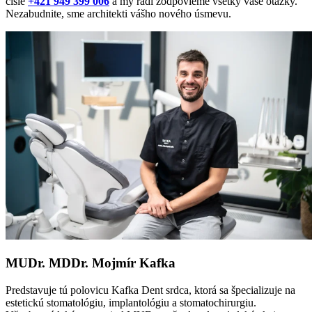
čísle
+421 949 399 006
a my radi zodpovieme všetky vaše otázky.
Nezabudnite, sme architekti vášho nového úsmevu.
MUDr. MDDr. Mojmír Kafka
Predstavuje tú polovicu Kafka Dent srdca, ktorá sa špecializuje na
estetickú stomatológiu, implantológiu a stomatochirurgiu.