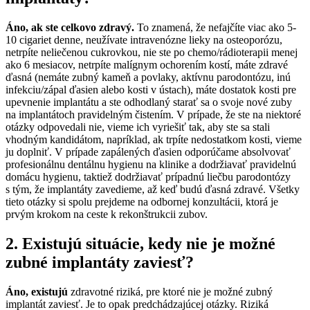
Áno, ak
ste celkovo zdravý.
To znamená, že nefajčíte viac ako 5-
10 cigariet denne, neužívate intravenózne lieky na osteoporózu,
netrpíte neliečenou cukrovkou, nie ste po chemo/rádioterapii menej
ako 6 mesiacov, netrpíte malígnym ochorením kostí, máte zdravé
ďasná (nemáte zubný kameň a povlaky, aktívnu parodontózu, inú
infekciu/zápal ďasien alebo kosti v ústach), máte dostatok kosti pre
upevnenie implantátu a ste odhodlaný starať sa o svoje nové zuby
na implantátoch pravidelným čistením. V prípade, že ste na niektoré
otázky odpovedali nie, vieme ich vyriešiť tak, aby ste sa stali
vhodným kandidátom, napríklad, ak trpíte nedostatkom kosti, vieme
ju doplniť. V prípade zapálených ďasien odporúčame absolvovať
profesionálnu dentálnu hygienu na klinike a dodržiavať pravidelnú
domácu hygienu, taktiež dodržiavať prípadnú liečbu parodontózy
s tým, že implantáty zavedieme, až keď budú ďasná zdravé. Všetky
tieto otázky si spolu prejdeme na odbornej konzultácii, ktorá je
prvým krokom na ceste k rekonštrukcii zubov.
2. Existujú situácie, kedy nie je možné
zubné implantáty zaviesť?
Áno, existujú
zdravotné riziká, pre ktoré nie je možné zubný
implantát zaviesť. Je to opak predchádzajúcej otázky. Riziká