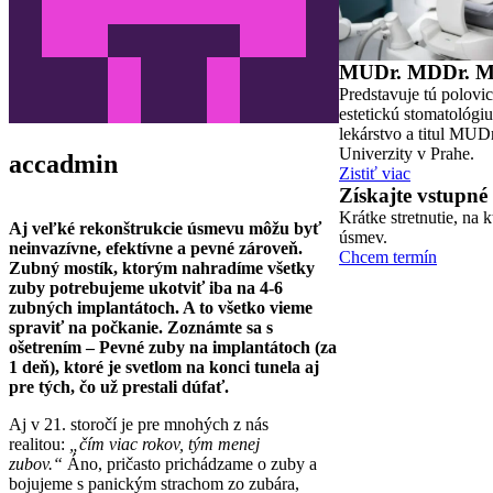
MUDr. MDDr. M
Predstavuje tú polovic
estetickú stomatológi
lekárstvo a titul MUDr
Univerzity v Prahe.
accadmin
Zistiť viac
Získajte vstupné 
Krátke stretnutie, n
Aj veľké rekonštrukcie úsmevu môžu byť
úsmev.
neinvazívne, efektívne a pevné zároveň.
Chcem termín
Zubný mostík, ktorým nahradíme všetky
zuby potrebujeme ukotviť iba na 4-6
zubných implantátoch. A to všetko vieme
spraviť na počkanie. Zoznámte sa s
ošetrením – Pevné zuby na implantátoch (za
1 deň), ktoré je svetlom na konci tunela aj
pre tých, čo už prestali dúfať.
Aj v 21. storočí je pre mnohých z nás
realitou:
„čím viac rokov, tým menej
zubov.“
Áno, pričasto prichádzame o zuby a
bojujeme s panickým strachom zo zubára,