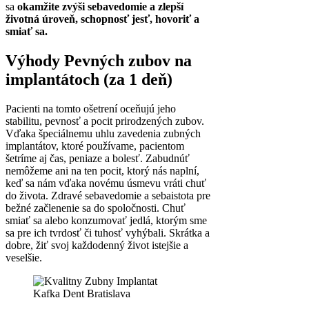
sa
okamžite zvýši sebavedomie a zlepší
životná úroveň, schopnosť jesť, hovoriť a
smiať sa.
Výhody Pevných zubov na
implantátoch (za 1 deň)
Pacienti na tomto ošetrení oceňujú jeho
stabilitu, pevnosť a pocit prirodzených zubov.
Vďaka špeciálnemu uhlu zavedenia zubných
implantátov, ktoré používame, pacientom
šetríme aj čas, peniaze a bolesť. Zabudnúť
nemôžeme ani na ten pocit, ktorý nás naplní,
keď sa nám vďaka novému úsmevu vráti chuť
do života. Zdravé sebavedomie a sebaistota pre
bežné začlenenie sa do spoločnosti. Chuť
smiať sa alebo konzumovať jedlá, ktorým sme
sa pre ich tvrdosť či tuhosť vyhýbali. Skrátka a
dobre, žiť svoj každodenný život istejšie a
veselšie.