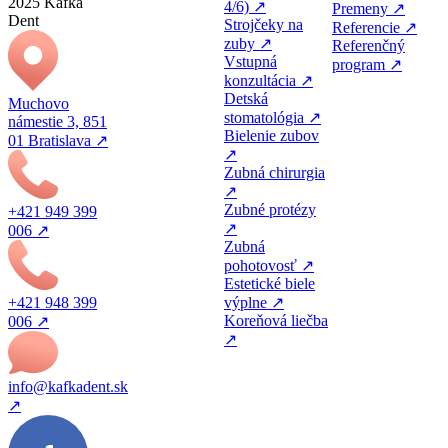
2025 Kafka
4/6) ↗
Premeny ↗
Dent
Strojčeky na
Referencie ↗
zuby ↗
Referenčný
Vstupná
program ↗
konzultácia ↗
Detská
Muchovo
stomatológia ↗
námestie 3, 851
Bielenie zubov
01 Bratislava ↗
↗
Zubná chirurgia
↗
Zubné protézy
+421 949 399
↗
006 ↗
Zubná
pohotovosť ↗
Estetické biele
+421 948 399
výplne ↗
Koreňová liečba
006 ↗
↗
info@kafkadent.sk
↗