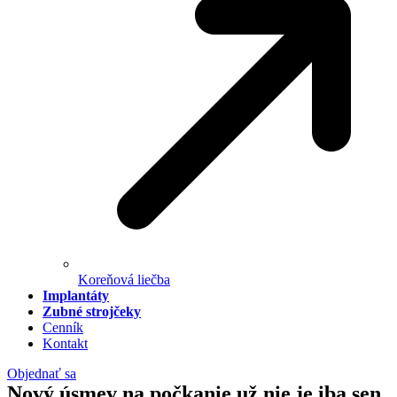
Koreňová liečba
Implantáty
Zubné strojčeky
Cenník
Kontakt
Objednať sa
Nový úsmev na počkanie už nie je iba sen.