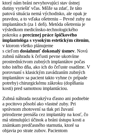
ktorý nám bráni nevyhovujúci stav ústnej
dutiny vyriešiť včas. Môže sa zdať, že táto
patová situácia nemá východisko, ale opak je
pravdou, a to vďaka ošetreniu – Pevné zuby na
implantátoch (za 1 deň). Metóda ošetrenia je
výsledkom medicínsko-technologického
pokroku a
precíznej práce špičkového
implantológa s vysokým estetickým cítením
,
v ktorom všetko plánujeme
s cieľom
dosiahnuť dokonalý úsmev
. Novú
zubnú náhradu k čeľusti pevne ukotvíme
prostredníctvom zubných implantátov počas
toho istého dňa, ako ich do čeľuste osadíme. V
porovnaní s klasickým zavádzaním zubných
implantátov sa pacient takto vyhne (v prípade
potreby) chirurgickému zákroku (dopĺňania
kosti) pred samotnou implantáciou.
Zubná náhrada nezakrýva ďasno ani podnebie
a pocitovo pôsobí ako vlastné zuby. Pri
správnom zhotovení sa tlak pri žuvaní
prirodzene prenáša cez implantáty na kosť, čo
má stimulujúci účinok a bráni ústupu kosti a
známkam predčasného starnutia, ktoré sa
objavia po strate zubov. Pacientom