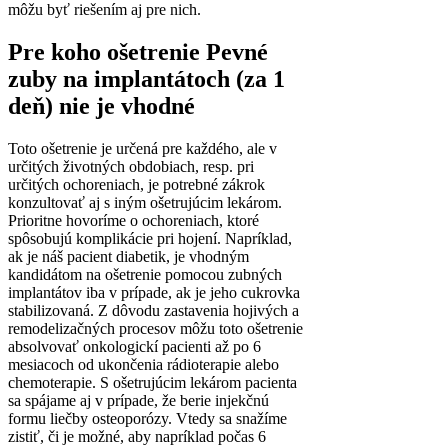
môžu byť riešením aj pre nich.
Pre koho ošetrenie Pevné
zuby na implantátoch (za 1
deň) nie je vhodné
Toto ošetrenie je určená pre každého, ale v
určitých životných obdobiach, resp. pri
určitých ochoreniach, je potrebné zákrok
konzultovať aj s iným ošetrujúcim lekárom.
Prioritne hovoríme o ochoreniach, ktoré
spôsobujú komplikácie pri hojení. Napríklad,
ak je náš pacient diabetik, je vhodným
kandidátom na ošetrenie pomocou zubných
implantátov iba v prípade, ak je jeho cukrovka
stabilizovaná. Z dôvodu zastavenia hojivých a
remodelizačných procesov môžu toto ošetrenie
absolvovať onkologickí pacienti až po 6
mesiacoch od ukončenia rádioterapie alebo
chemoterapie. S ošetrujúcim lekárom pacienta
sa spájame aj v prípade, že berie injekčnú
formu liečby osteoporózy. Vtedy sa snažíme
zistiť, či je možné, aby napríklad počas 6