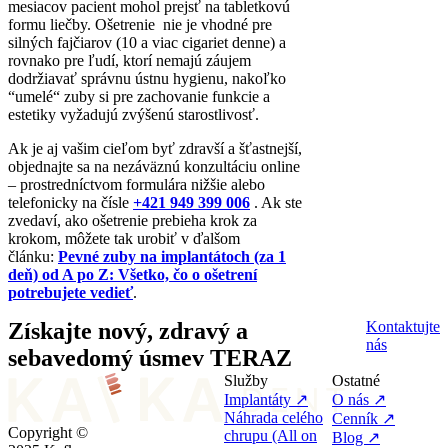
mesiacov pacient mohol prejsť na tabletkovú
formu liečby. Ošetrenie nie je vhodné pre
silných fajčiarov (10 a viac cigariet denne) a
rovnako pre ľudí, ktorí nemajú záujem
dodržiavať správnu ústnu hygienu, nakoľko
“umelé“ zuby si pre zachovanie funkcie a
estetiky vyžadujú zvýšenú starostlivosť.
Ak je aj vašim cieľom byť zdravší a šťastnejší,
objednajte sa na nezáväznú konzultáciu online
– prostredníctvom formulára nižšie alebo
telefonicky na čísle
+421 949 399 006
. Ak ste
zvedaví, ako ošetrenie prebieha krok za
krokom, môžete tak urobiť v ďalšom
článku:
Pevné zuby na implantátoch (za 1
deň) od A po Z: Všetko, čo o ošetrení
potrebujete vedieť
.
Získajte nový, zdravý a
Kontaktujte
nás
sebavedomý úsmev TERAZ
Služby
Ostatné
Implantáty ↗
O nás ↗
Náhrada celého
Cenník ↗
Copyright ©
chrupu (All on
Blog ↗