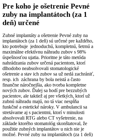
Pre koho je ošetrenie Pevné
zuby na implantátoch (za 1
deň) určené
Zubné implantáty a ošetrenie Pevné zuby na
implantátoch (za 1 deň) sú určené pre každého,
kto potrebuje jednoduchú, kompletnú, šetrnú a
maximálne efektívnu náhradu zubov s 98%
úspešnosťou ujatia. Prioritne je táto metóda
nahrádzania zubov určená pacientom, ktorí
dlhodobo neabsolvovali stomatologické
ošetrenie a stav ich zubov sa už nedá zachrániť,
resp. ich záchrana by bola neistá a často
finančne náročnejšia, ako tvorba kompletne
nových zubov. Ďalej sa hodí pre bezzubých
pacientov, ale taktiež aj pre všetkých, ktorí už
zubnú náhradu majú, no tá viac nespĺňa
funkčné a estetické nároky. V ambulancii sa
stretávame aj s pacientmi, ktorí v minulosti
absolvovali RTG alebo CT vyšetrenie, na
základe ktorého stomatológ skonštatoval, že
použitie zubných implantátov u nich nie je
možné. Pevné zuby na implantátoch (za 1 deň)